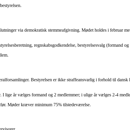
bestyrelsen.
slutninger via demokratisk stemmeafgivning. Mødet holdes i februar 
styrelsesberetning, regnskabsgodkendelse, bestyrelsesvalg (formand og 
dlem.
lforsamlinger. Bestyrelsen er ikke straffeansvarlig i forhold til dansk 
v. I lige år vælges formand og 2 medlemmer; i ulige år vælges 2-4 med
 før. Møder kræver minimum 75% tilstedeværelse.
evisorer.