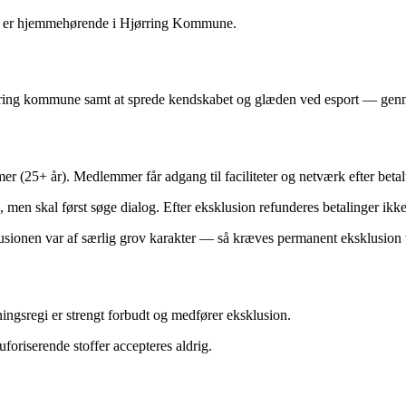
gen er hjemmehørende i Hjørring Kommune.
jørring kommune samt at sprede kendskabet og glæden ved esport — genne
 (25+ år). Medlemmer får adgang til faciliteter og netværk efter beta
en skal først søge dialog. Efter eksklusion refunderes betalinger ikke
sionen var af særlig grov karakter — så kræves permanent eksklusion 
eningsregi er strengt forbudt og medfører eksklusion.
foriserende stoffer accepteres aldrig.