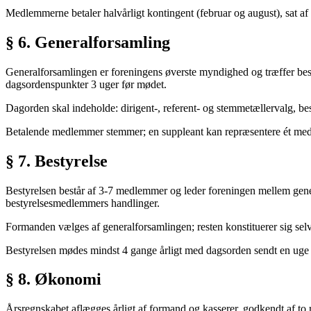
Medlemmerne betaler halvårligt kontingent (februar og august), sat af 
§ 6. Generalforsamling
Generalforsamlingen er foreningens øverste myndighed og træffer be
dagsordenspunkter 3 uger før mødet.
Dagorden skal indeholde: dirigent-, referent- og stemmetællervalg, be
Betalende medlemmer stemmer; en suppleant kan repræsentere ét me
§ 7. Bestyrelse
Bestyrelsen består af 3-7 medlemmer og leder foreningen mellem genera
bestyrelsesmedlemmers handlinger.
Formanden vælges af generalforsamlingen; resten konstituerer sig sel
Bestyrelsen mødes mindst 4 gange årligt med dagsorden sendt en uge
§ 8. Økonomi
Årsregnskabet aflægges årligt af formand og kasserer, godkendt af to r