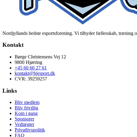
Nordjyllands bedste esportsforening. Vi tilbyder fællesskab, træning og
Kontakt
Børge Christensens Vej 12
9800 Hjørring
+45 60 60 27 61
kontakt@hjesport.dk
CVR: 39259257
Links
Bliv medlem
Bliv frivillig
Kom i gang
Sponsorer
Vedtægter
Privatlivspolitik
FAQ