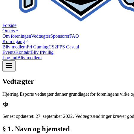
Forside
Om os
Om foreningen
Vedtægter
Sponsorer
FAQ
Kom i gang
Bliv medlem
Fri Gaming
CS2
FPS Casual
Events
Kontakt
Bliv frivillig
Log ind
Bliv medlem
Vedtægter
Hjørring Esports vedtægter danner grundlaget for foreningens virke o
Senest opdateret: 27. september 2022. Vedtægtsændringer kræver god
§ 1. Navn og hjemsted