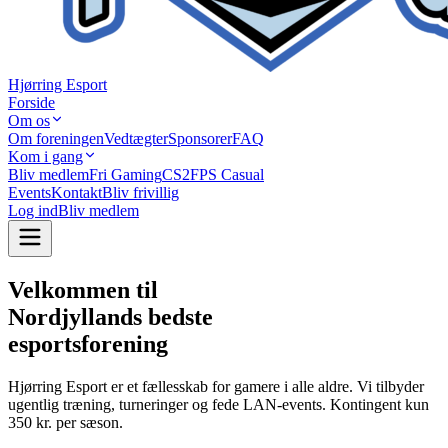
Hjørring Esport
Forside
Om os
Om foreningen
Vedtægter
Sponsorer
FAQ
Kom i gang
Bliv medlem
Fri Gaming
CS2
FPS Casual
Events
Kontakt
Bliv frivillig
Log ind
Bliv medlem
Velkommen til
Nordjyllands bedste
esportsforening
Hjørring Esport er et fællesskab for gamere i alle aldre. Vi tilbyder
ugentlig træning, turneringer og fede LAN-events. Kontingent kun
350 kr. per sæson.